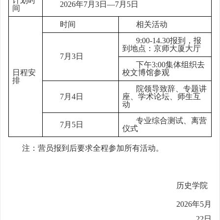
计划时
2026
年7月3日—7月5日
间
时间
相关活动
9:00-14.30
报到，报
到地点：京师大厦大厅
7
月3日
下午3:00集体组织去
日程安
校文博馆参观
排
院领导致辞、专题讲
7
月4日
座、学术论坛、师生互
动
专业综合测试、离营
7
月5日
仪式
注：营员报到后要求全程参加所有活动。
历史学院
2026年5月
22日