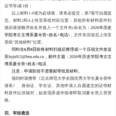
证书等)各1份；
以上材料1-6项为必须项，请务必提交，第7项可自愿提
交。材料2和4上传至系统对应位置；其他所有材料原件扫
描后请按顺序命名并放入一个文件夹(命名为：
2026
年历史
学院考古文博系夏令营+姓名+电话
)，文件夹压缩后上传至
系统“其他材料”位置。
同时在
6月8日
前将材料扫描后整理成一个压缩文件发送
至lsyjs012@bnu.edu.cn，邮件主题：2026年历史学院考古文
博系夏令营+姓名+电话
注意：申请阶段不需要邮寄纸质材料。
报到时请携带《北京师范大学全国优秀大学生夏令营申
请表》、身份证、学生证、其他申请人自愿递交的证明材
料原件以供核对，如发现弄虚作假者即取消夏令营入营资
格。
四、审核遴选