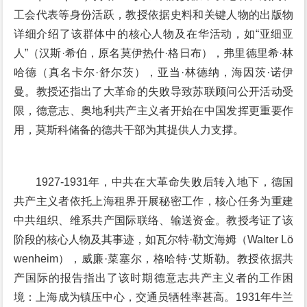
工会代表等身份活跃，教授依据史料和关键人物的出版物
详细介绍了该群体中的核心人物及在华活动，如“亚细亚
人”（汉斯·希伯，原名莫伊热什·格日布），弗里德里希·林
哈德（真名卡尔·舒尔茨），亚当·林德纳，海因茨·诺伊
曼。教授还指出了大革命的失败导致苏联顾问公开活动受
限，德意志、奥地利共产主义者开始在中国发挥更重要作
用，莫斯科储备的德共干部为其提供人力支撑。
1927-1931年，中共在大革命失败后转入地下，德国
共产主义者依托上海租界开展秘密工作，核心任务为重建
中共组织、维系共产国际联络、输送资金。教授考证了该
阶段的核心人物及其事迹，如瓦尔特·勒文海姆（Walter Lö
wenheim），威廉·菜塞尔，格哈特·艾斯勒。教授依据共
产国际的报告指出了该时期德意志共产主义者的工作困
境：上海成为镇压中心，交通员牺牲率甚高。1931年牛兰