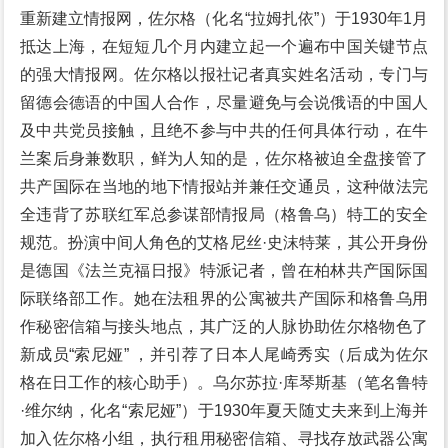
重新建立情报网，佐尔格（化名“拉姆扎依”）于1930年1月
抵达上海，在短短几个月内建立起一个遍布中国关键节点
的强大情报网。佐尔格以报社记者真实姓名活动，专门与
留德会德语的中国人合作，尽量避免与会说俄语的中国人
及中共党员接触，且绝不参与中共的任何具体行动，在牛
兰案后身兼数职，鲜为人知的是，佐尔格被迫全盘接管了
共产国际在当地的地下情报站并兼任交通员，这种做法完
全违背了苏联红军总参谋部情报局（格鲁乌）特工的安全
规范。扮演中间人角色的艾格尼丝·史沫特莱，其公开身份
是德国《法兰克福日报》特派记者，曾在柏林共产国际国
际联络部工作。她在法租界的公寓被共产国际和格鲁乌用
作秘密信箱与接头地点，其广泛的人脉协助佐尔格物色了
新成员“索尼娅” ，并引荐了日本人尾崎秀实（后成为佐尔
格在日工作的核心助手）。乌尔苏拉·库琴斯基（笔名鲁特
·维尔纳，化名“索尼娅”）于1930年夏天随丈夫来到上海并
加入佐尔格小组，执行租用秘密信箱、寻找存放武器公寓