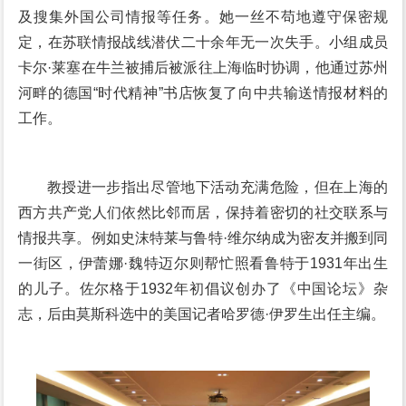
及搜集外国公司情报等任务。她一丝不苟地遵守保密规
定，在苏联情报战线潜伏二十余年无一次失手。小组成员
卡尔·莱塞在牛兰被捕后被派往上海临时协调，他通过苏州
河畔的德国“时代精神”书店恢复了向中共输送情报材料的
工作。
教授进一步指出尽管地下活动充满危险，但在上海的
西方共产党人们依然比邻而居，保持着密切的社交联系与
情报共享。例如史沫特莱与鲁特·维尔纳成为密友并搬到同
一街区，伊蕾娜·魏特迈尔则帮忙照看鲁特于1931年出生
的儿子。佐尔格于1932年初倡议创办了《中国论坛》杂
志，后由莫斯科选中的美国记者哈罗德·伊罗生出任主编。